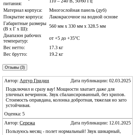
110 – 240 В, 50/60 Гц
питания:
Материал корпуса:
Многослойная панель (дуб)
Покрытие корпуса:
Лакокрасочное на водной основе
Габаритные размеры
560 мм х 330 мм х 328.5 мм
(В х Г х Ш):
Диапазон рабочих
от +5 до +35°С
температур:
Вес нетто:
17.3 кг
Вес брутто:
19.2 кг
Отзывы (3)
Автор:
Артур Гридин
Дата публикации: 02.03.2025
Подключил и сразу вау! Мощности хватает даже для
уличных вечеринок. Звук сбалансированный, без хрипов.
Стоимость оправдана, колонка добротная, тяжелая но зато
устойчивая.
Оценка: 5
Автор:
Сережа
Дата публикации: 12.01.2025
Пользуюсь месяц - полет нормальный! Звук шикарный,