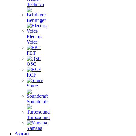
Technica
Behringer
Electro-
Voice
FBT
QSC
RCF
Shure
Soundcraft
Turbosound
Yamaha
Акции