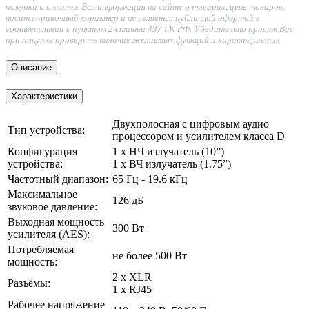
покупки и оплаты. Вся информация на сайте о товарах, цене товаров,
носит справочный характер и не является публичной офертой в
соответствии с пунктом 2 статьи 437 ГК РФ. Убедительно просим Вас
при покупке проверять наличие желаемых функций и характеристик.
Описание
Характеристики
Двухполосная с цифровым аудио
Тип устройства:
процессором и усилителем класса D
Конфигурация
1 х НЧ излучатель (10”)
устройства:
1 х ВЧ излучатель (1.75”)
Частотный диапазон:
65 Гц - 19.6 кГц
Максимальное
126 дБ
звуковое давление:
Выходная мощность
300 Вт
усилителя (AES):
Потребляемая
не более 500 Вт
мощность:
2 х XLR
Разъёмы:
1 х RJ45
Рабочее напряжение