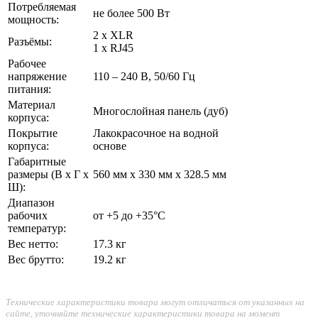
Потребляемая
не более 500 Вт
мощность:
2 х XLR
Разъёмы:
1 х RJ45
Рабочее
напряжение
110 – 240 В, 50/60 Гц
питания:
Материал
Многослойная панель (дуб)
корпуса:
Покрытие
Лакокрасочное на водной
корпуса:
основе
Габаритные
размеры (В х Г х
560 мм х 330 мм х 328.5 мм
Ш):
Диапазон
рабочих
от +5 до +35°С
температур:
Вес нетто:
17.3 кг
Вес брутто:
19.2 кг
Технические характеристики товара могут отличаться от указанных на
сайте, уточняйте технические характеристики товара на момент