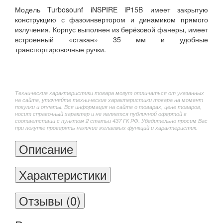
Модель Turbosounf iNSPIRE iP15B имеет закрытую
конструкцию с фазоинвертором и динамиком прямого
излучения. Корпус выполнен из берёзовой фанеры, имеет
встроенный «стакан» 35 мм и удобные
транспортировочные ручки.
Технические характеристики товара могут отличаться от указанных
на сайте, уточняйте технические характеристики товара на момент
покупки и оплаты. Вся информация на сайте о товарах, цене товаров,
носит справочный характер и не является публичной офертой в
соответствии с пунктом 2 статьи 437 ГК РФ. Убедительно просим Вас
при покупке проверять наличие желаемых функций и характеристик.
Описание
Характеристики
Отзывы (0)