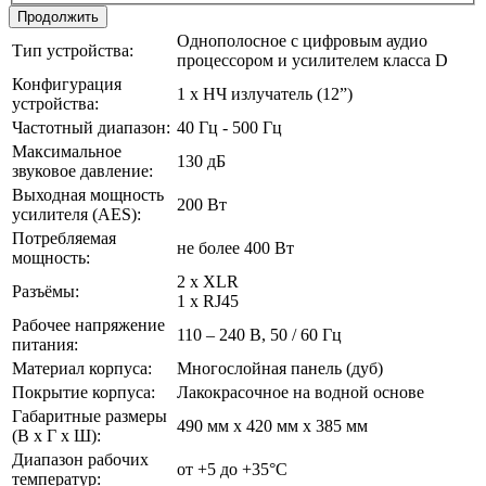
Продолжить
Однополосное с цифровым аудио
Тип устройства:
процессором и усилителем класса D
Конфигурация
1 х НЧ излучатель (12”)
устройства:
Частотный диапазон:
40 Гц - 500 Гц
Максимальное
130 дБ
звуковое давление:
Выходная мощность
200 Вт
усилителя (AES):
Потребляемая
не более 400 Вт
мощность:
2 х XLR
Разъёмы:
1 х RJ45
Рабочее напряжение
110 – 240 В, 50 / 60 Гц
питания:
Материал корпуса:
Многослойная панель (дуб)
Покрытие корпуса:
Лакокрасочное на водной основе
Габаритные размеры
490 мм х 420 мм х 385 мм
(В х Г х Ш):
Диапазон рабочих
от +5 до +35°С
температур: