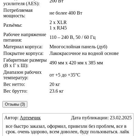
200 Вт
усилителя (AES):
Потребляемая
не более 400 Вт
мощность:
2 х XLR
Разъёмы:
1 х RJ45
Рабочее напряжение
110 – 240 В, 50 / 60 Гц
питания:
Материал корпуса:
Многослойная панель (дуб)
Покрытие корпуса:
Лакокрасочное на водной основе
Габаритные размеры
490 мм х 420 мм х 385 мм
(В х Г х Ш):
Диапазон рабочих
от +5 до +35°С
температур:
Вес нетто:
20 кг
Вес брутто:
23.6 кг
Отзывы (3)
Автор:
Артемчик
Дата публикации: 23.02.2025
все быстро заказал, оформил, привезли без проблем, все в
срок. очень здорово, всем доволен, буду пользоваться. лайк