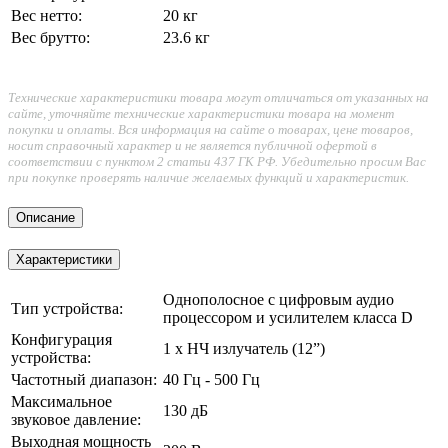
Вес нетто:
20 кг
Вес брутто:
23.6 кг
Технические характеристики товара могут отличаться от указанных на
сайте, уточняйте технические характеристики товара на момент
покупки и оплаты. Вся информация на сайте о товарах, цене товаров,
носит справочный характер и не является публичной офертой в
соответствии с пунктом 2 статьи 437 ГК РФ. Убедительно просим Вас
при покупке проверять наличие желаемых функций и характеристик.
Описание
Характеристики
Однополосное с цифровым аудио
Тип устройства:
процессором и усилителем класса D
Конфигурация
1 х НЧ излучатель (12”)
устройства:
Частотный диапазон:
40 Гц - 500 Гц
Максимальное
130 дБ
звуковое давление:
Выходная мощность